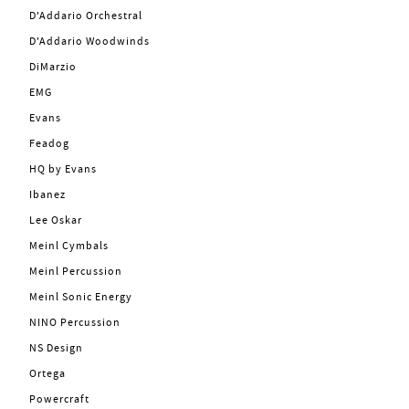
D'Addario Orchestral
D'Addario Woodwinds
DiMarzio
EMG
Evans
Feadog
HQ by Evans
Ibanez
Lee Oskar
Meinl Cymbals
Meinl Percussion
Meinl Sonic Energy
NINO Percussion
NS Design
Ortega
Powercraft