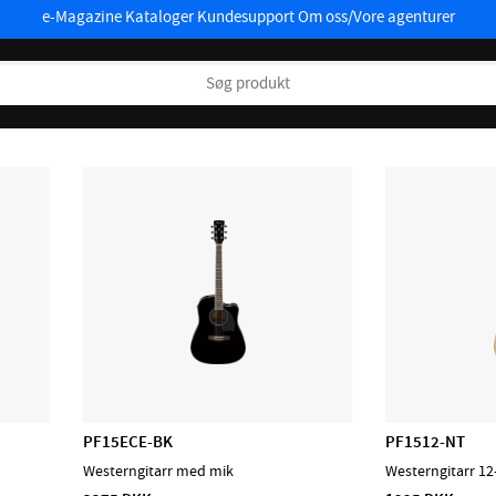
e-Magazine
Kataloger
Kundesupport
Om oss/Vore agenturer
PF15ECE-BK
PF1512-NT
Westerngitarr med mik
Westerngitarr 12