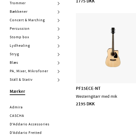
1775 DKK
Trommer
Bækkener
Concert & Marching
Percussion
Stomp box
Lydhealing
Stryg
Blæs
PA, Mixer, Mikrofoner
Ställ & Stativ
PF15ECE-NT
Mærker
Westerngitarr med mik
2195 DKK
Admira
CASCHA
D'Addario Accessories
D'Addario Fretted