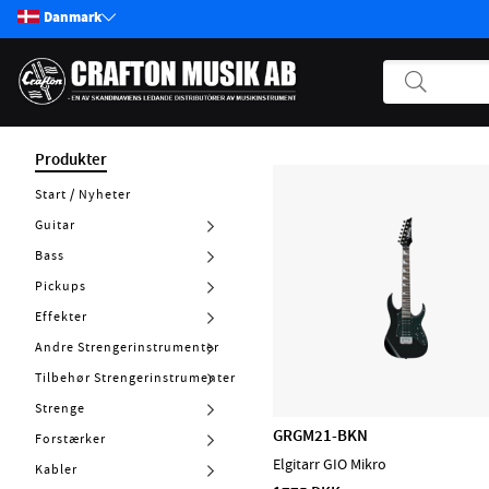
Danmark
Produkter
Start / Nyheter
Guitar
Bass
Pickups
Effekter
Andre Strengerinstrumenter
Tilbehør Strengerinstrumenter
Strenge
GRGM21-BKN
Forstærker
Elgitarr GIO Mikro
Kabler