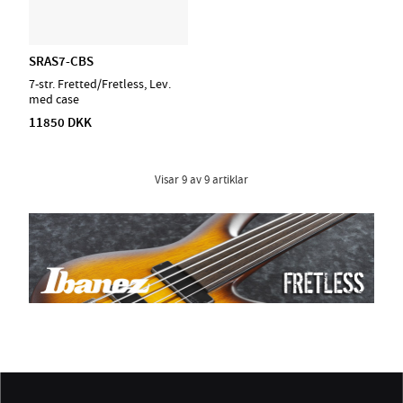
SRAS7-CBS
7-str. Fretted/Fretless, Lev.
med case
11850 DKK
Visar
9
av
9
artiklar