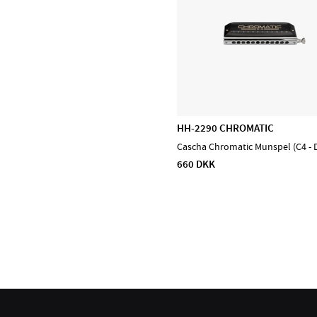
Prohands
Promark
Puresound
Soundsation
Tama
The Realist
HH-2290 CHROMATIC
Tombo Harmonicas
Cascha Chromatic Munspel (C4 - 
660 DKK