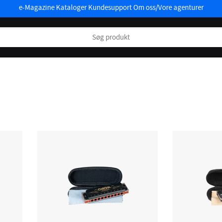
e-Magazine
Kataloger
Kundesupport
Om oss/Vore agenturer