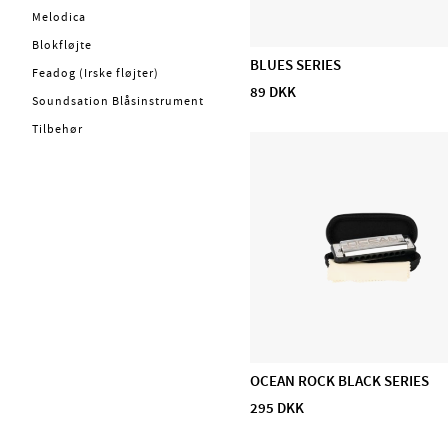
Kabler
Melodica
Trommer
Blokfløjte
BLUES SERIES
Bækkener
Feadog (Irske fløjter)
89 DKK
Concert & Marching
Soundsation Blåsinstrument
Percussion
Tilbehør
Stomp box
Lydhealing
Stryg
PA, Mixer, Mikrofoner
Ställ & Stativ
Mærker
Admira
OCEAN ROCK BLACK SERIES
CASCHA
295 DKK
D'Addario Accessories
D'Addario Fretted