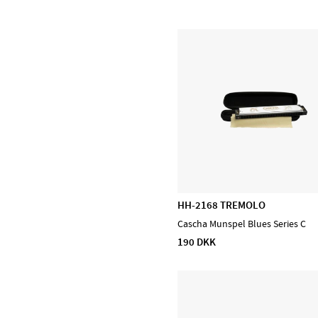
D'Addario Orchestral
D'Addario Woodwinds
DiMarzio
EMG
Evans
Feadog
HQ by Evans
Ibanez
Lee Oskar
Meinl Cymbals
HH-2168 TREMOLO
Meinl Percussion
Cascha Munspel Blues Series C
Meinl Sonic Energy
190 DKK
NINO Percussion
NS Design
Ortega
Powercraft