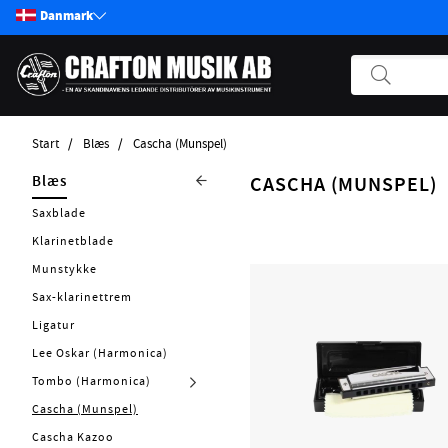
Danmark
Start
Blæs
Cascha (Munspel)
Produkter
Blæs
CASCHA (MUNSPEL)
Start / Nyheter
Saxblade
Guitar
Klarinetblade
Bass
Munstykke
Pickups
Sax-klarinettrem
Effekter
Ligatur
Andre Strengerinstrumenter
Lee Oskar (Harmonica)
Tilbehør Strengerinstrumenter
Tombo (Harmonica)
Strenge
Cascha (Munspel)
Forstærker
Cascha Kazoo