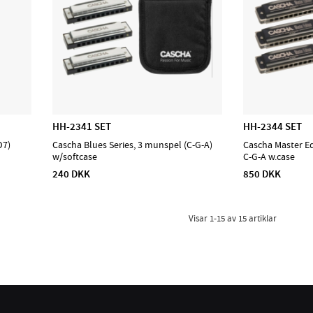
HH-2341 SET
HH-2344 SET
D7)
Cascha Blues Series, 3 munspel (C-G-A)
Cascha Master E
w/softcase
C-G-A w.case
240 DKK
850 DKK
Visar
1-15
av
15
artiklar