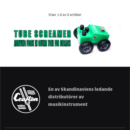
Visar
1-6
av
6
artiklar
En av Skandinaviens ledande
distributörer av
musikinstrument