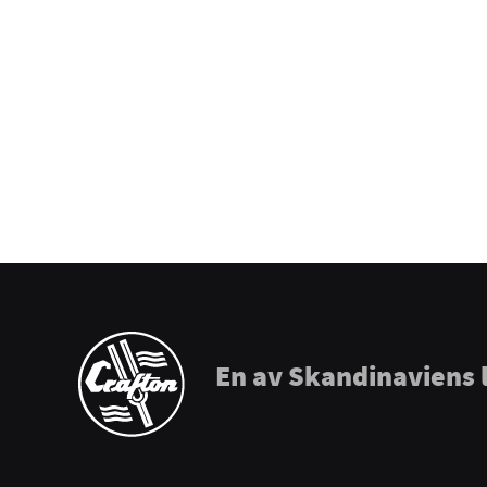
Prohands
Promark
Puresound
Soundsation
Tama
The Realist
Tombo Harmonicas
En av Skandinaviens 