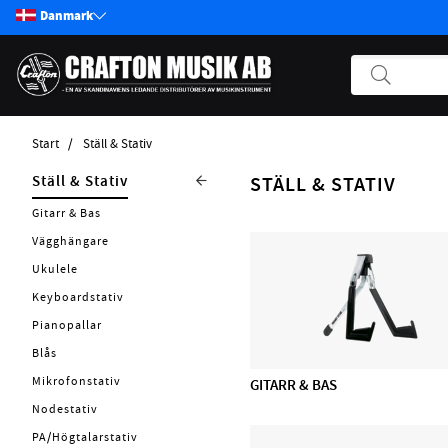
Danmark
Start
Ställ & Stativ
Produkter
Ställ & Stativ
STÄLL & STATIV
Start / Nyheter
Gitarr & Bas
Guitar
Vägghängare
Bass
Ukulele
Pickups
Keyboardstativ
Effekter
Pianopallar
Andre Strengerinstrumenter
Blås
Tilbehør Strengerinstrumenter
Mikrofonstativ
GITARR & BAS
Strenge
Nodestativ
Forstærker
PA/Högtalarstativ