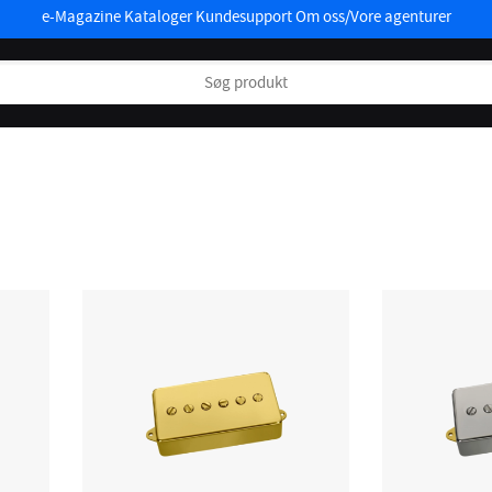
e-Magazine
Kataloger
Kundesupport
Om oss/Vore agenturer