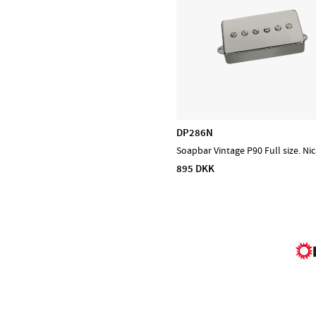
Prohands
Promark
Puresound
Soundsation
Tama
The Realist
Tombo Harmonicas
DP286N
Soapbar Vintage P90 Full size. Nic
895 DKK