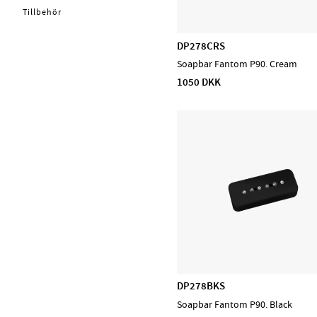
Trommer
Tillbehör
Bækkener
DP278CRS
Concert & Marching
Soapbar Fantom P90. Cream
Percussion
1050 DKK
Stomp box
Lydhealing
Stryg
Blæs
PA, Mixer, Mikrofoner
Ställ & Stativ
Mærker
Admira
CASCHA
DP278BKS
D'Addario Accessories
Soapbar Fantom P90. Black
D'Addario Fretted