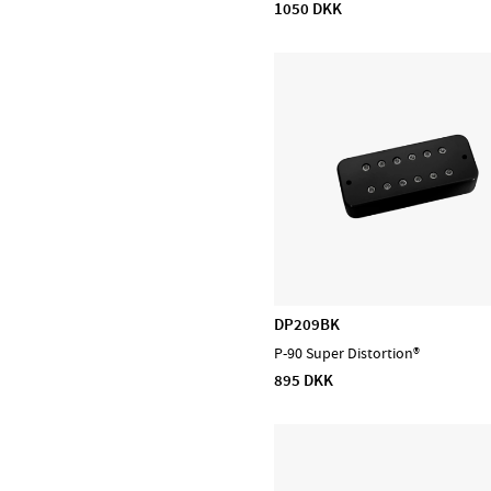
1050 DKK
D'Addario Orchestral
D'Addario Woodwinds
DiMarzio
EMG
Evans
Feadog
HQ by Evans
Ibanez
Lee Oskar
Meinl Cymbals
DP209BK
Meinl Percussion
P-90 Super Distortion®
Meinl Sonic Energy
895 DKK
NINO Percussion
NS Design
Ortega
Powercraft