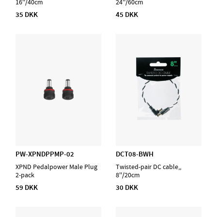
16''/40cm
24''/60cm
35 DKK
45 DKK
PW-XPNDPPMP-02
DCT08-BWH
XPND Pedalpower Male Plug
Twisted-pair DC cable,,
2-pack
8''/20cm
59 DKK
30 DKK