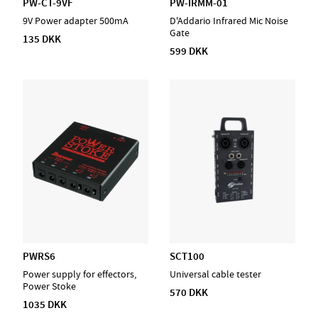
PW-CT-9VF
PW-IRMM-01
9V Power adapter 500mA
D'Addario Infrared Mic Noise
Gate
135 DKK
599 DKK
PWRS6
SCT100
Power supply for effectors,
Universal cable tester
Power Stoke
570 DKK
1035 DKK