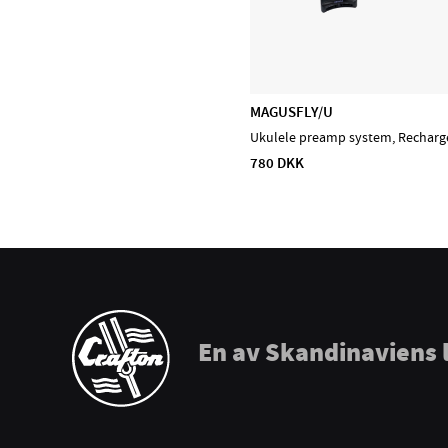
Prohands
Promark
Puresound
Soundsation
MAGUSFLY/U
Tama
Ukulele preamp system, Recharg
The Realist
780 DKK
Tombo Harmonicas
En av Skandinaviens 