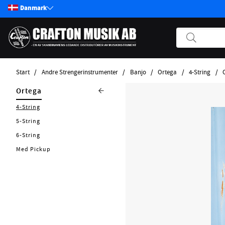
Danmark
Start
Andre Strengerinstrumenter
Banjo
Ortega
4-String
Produkter
Andre
Banjo
Ortega
Strengerinstrumenter
Start / Nyheter
Ibanez
4-String
Mandolin
Guitar
5-String
Ukulele
Bass
6-String
Pickups
Med Pickup
Guitarlele
Effekter
Lefthand
Tilbehør Strengerinstrumenter
Accessories
Strenge
Forstærker
Kabler