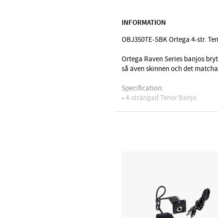
D'Addario Orchestral
INFORMATION
D'Addario Woodwinds
DiMarzio
OBJ350TE-SBK Ortega 4-str. Ten
EMG
Ortega Raven Series banjos bryte
Evans
så även skinnen och det matcha
Feadog
Specification:
HQ by Evans
• 4-strängad Tenor Banjo.
Ibanez
• Mahogany neck.
• Mahogany resonator.
Lee Oskar
• Ovangkol fretboard.
Meinl Cymbals
• Aluminium rim.
Meinl Percussion
• Chrome armrest.
• 30 brackets.
Meinl Sonic Energy
• Chrome hardware.
NINO Percussion
• Remo ebony head, black.
• Die cast machine head.
NS Design
• FREE Deluxe gigbag included.
Ortega
Powercraft