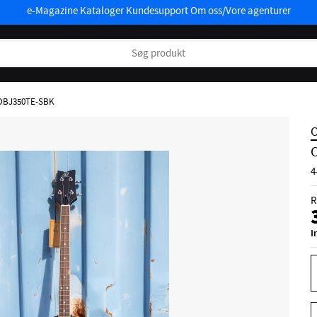
e-Magazine
Kataloger
Kundesupport
Om oss/Vore agenturer
OBJ350TE-SBK
O
4
R
I