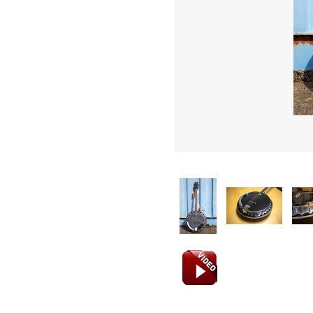
Trommer
Bækkener
Concert & Marching
Percussion
Stomp box
Lydhealing
Stryg
Blæs
PA, Mixer, Mikrofoner
Ställ & Stativ
Mærker
Admira
CASCHA
D'Addario Accessories
D'Addario Fretted