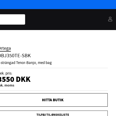
rtega
OBJ350TE-SBK
-strängad Tenor-Banjo, med bag
ek. pris:
3550
DKK
nk. moms
HITTA BUTIK
TILFØJ TIL ØNSKELISTE